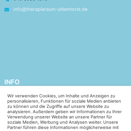
info@therapieraum-uhlenhorst.de
INFO
Wir verwenden Cookies, um Inhalte und Anzeigen zu
personalisieren, Funktionen für soziale Medien anbieten
Sie sind sich nicht sicher, welche Therapie für Ihre
zu können und die Zugriffe auf unsere Website zu
Situation die Beste ist? Wir beraten Sie gerne!
analysieren. Außerdem geben wir Informationen zu Ihrer
Verwendung unserer Website an unsere Partner für
Alternativ können Sie auch direkt mit der Therapeutin
soziale Medien, Werbung und Analysen weiter. Unsere
oder dem Therapeuten Ihrer Wahl in Kontakt treten.
Partner führen diese Informationen möglicherweise mit