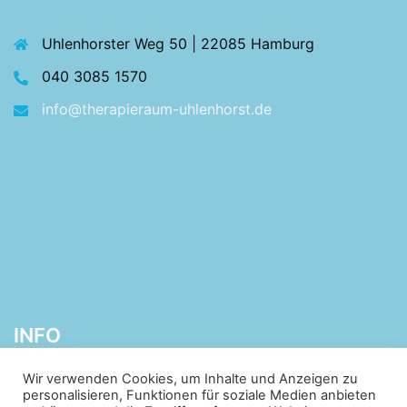
Uhlenhorster Weg 50 | 22085 Hamburg
040 3085 1570
info@therapieraum-uhlenhorst.de
INFO
Wir verwenden Cookies, um Inhalte und Anzeigen zu
personalisieren, Funktionen für soziale Medien anbieten
Sie sind sich nicht sicher, welche Therapie für Ihre