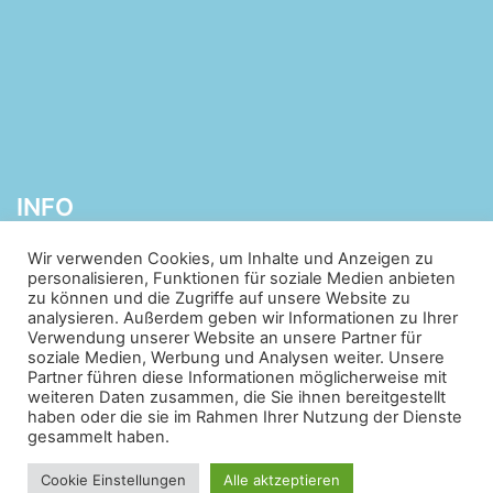
INFO
Wir verwenden Cookies, um Inhalte und Anzeigen zu
personalisieren, Funktionen für soziale Medien anbieten
Sie sind sich nicht sicher, welche Therapie für Ihre
zu können und die Zugriffe auf unsere Website zu
Situation die Beste ist? Wir beraten Sie gerne!
analysieren. Außerdem geben wir Informationen zu Ihrer
Verwendung unserer Website an unsere Partner für
Alternativ können Sie auch direkt mit der Therapeutin
soziale Medien, Werbung und Analysen weiter. Unsere
oder dem Therapeuten Ihrer Wahl in Kontakt treten.
Partner führen diese Informationen möglicherweise mit
weiteren Daten zusammen, die Sie ihnen bereitgestellt
haben oder die sie im Rahmen Ihrer Nutzung der Dienste
gesammelt haben.
IMPRESSUM
und
DATENSCHUTZ
Cookie Einstellungen
Alle aktzeptieren